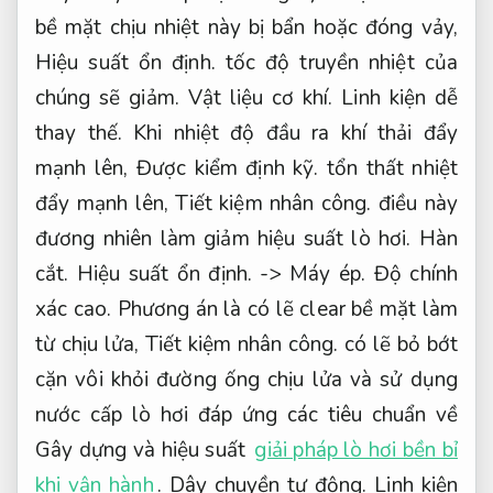
bề mặt chịu nhiệt này bị bẩn hoặc đóng vảy,
Hiệu suất ổn định.
tốc độ truyền nhiệt của
chúng sẽ giảm.
Vật liệu cơ khí.
Linh kiện dễ
thay thế.
Khi nhiệt độ đầu ra khí thải đẩy
mạnh lên,
Được kiểm định kỹ.
tổn thất nhiệt
đẩy mạnh lên,
Tiết kiệm nhân công.
điều này
đương nhiên làm giảm hiệu suất lò hơi.
Hàn
cắt.
Hiệu suất ổn định.
->
Máy ép.
Độ chính
xác cao.
Phương án là có lẽ clear bề mặt làm
từ chịu lửa,
Tiết kiệm nhân công.
có lẽ bỏ bớt
cặn vôi khỏi đường ống chịu lửa và sử dụng
nước cấp lò hơi đáp ứng các tiêu chuẩn về
Gây dựng và hiệu suất
giải pháp lò hơi bền bỉ
khi vận hành
.
Dây chuyền tự động.
Linh kiện