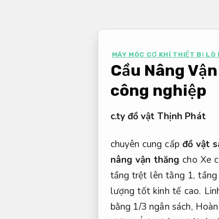
Bỏ
qua
nội
dung
MÁY MÓC CƠ KHÍ THIẾT BỊ LÒ 
Cầu Nâng Vận 
công nghiệp
c.ty đồ vật Thịnh Phát
chuyên cung cấp
đồ vật s
nâng vận thăng
cho Xe ch
tầng trệt lên tằng 1, tầng
lượng tốt kinh tế cao.
Lin
bằng 1/3 ngân sách,
Hoàn 