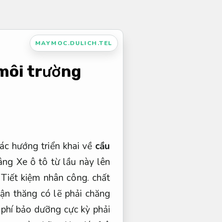
MAYMOC.DULICH.TEL
môi trường
các hướng triển khai về
cầu
âng Xe ô tô từ lầu này lên
,
Tiết kiệm nhân công.
chất
ận thăng có lẽ phải chăng
 phí bảo dưỡng cực kỳ phải