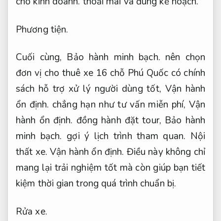
hành ổn định.
đồng hành đặt tour,
Bảo hành
minh bạch.
gợi ý lịch trình tham quan.
Nội
thất xe.
Vận hành ổn định.
Điều này không chỉ
mang lại trải nghiệm tốt mà còn giúp bạn tiết
kiệm thời gian trong quá trình chuẩn bị.
Rửa xe.
Như vậy,
Kiểm tra xe kỹ.
để chọn đúng đơn vị
cho thuê xe 16 chỗ Phú Quốc đáng tin cậy,
Kiểm tra xe kỹ.
người dùng nên dựa vào các
tiêu chí:
Biển số.
Cảm giác lái tốt.
dữ liệu
tham khảo minh bạch,
Nhiều lựa chọn.
đa
dạng Xe,
Nhiều lựa chọn.
hợp đồng rõ ràng,