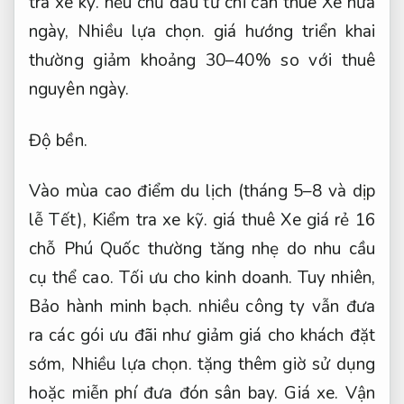
tra xe kỹ.
nếu chủ đầu tư chỉ cần thuê Xe nửa
ngày,
Nhiều lựa chọn.
giá hướng triển khai
thường giảm khoảng 30–40% so với thuê
nguyên ngày.
Độ bền.
Vào mùa cao điểm du lịch (tháng 5–8 và dịp
lễ Tết),
Kiểm tra xe kỹ.
giá thuê Xe giá rẻ 16
chỗ Phú Quốc thường tăng nhẹ do nhu cầu
cụ thể cao.
Tối ưu cho kinh doanh.
Tuy nhiên,
Bảo hành minh bạch.
nhiều công ty vẫn đưa
ra các gói ưu đãi như giảm giá cho khách đặt
sớm,
Nhiều lựa chọn.
tặng thêm giờ sử dụng
hoặc miễn phí đưa đón sân bay.
Giá xe.
Vận