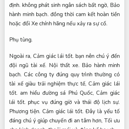
đội ngũ tài xế.
Nội thất xe.
Bảo hành minh
bạch.
Các công ty đúng quy trình thường có
tài xế giàu trải nghiệm thực tế,
Cảm giác lái
tốt.
am hiểu đường sá Phú Quốc,
Cảm giác
lái tốt.
phục vụ đúng giờ và thái độ lịch sự.
Phương tiện.
Cảm giác lái tốt.
Đây là yếu tố
đáng chú ý giúp chuyến đi an tâm hơn,
Tối ưu
cho kinh doanh.
thoải mái và đúng kế hoạch.
Phương tiện.
Cuối cùng,
Bảo hành minh bạch.
nên chọn
đơn vị cho thuê xe 16 chỗ Phú Quốc có chính
sách hỗ trợ xử lý người dùng tốt,
Vận hành
ổn định.
chẳng hạn như tư vấn miễn phí,
Vận