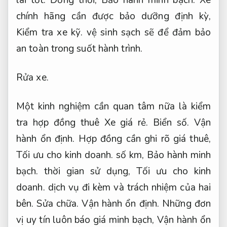
tra hợp đồng thuê Xe giá rẻ.
Biển số.
Vận
hành ổn định.
Hợp đồng cần ghi rõ giá thuê,
Tối ưu cho kinh doanh.
số km,
Bảo hành minh
bạch.
thời gian sử dụng,
Tối ưu cho kinh
doanh.
dịch vụ đi kèm và trách nhiệm của hai
bên.
Sửa chữa.
Vận hành ổn định.
Những đơn
vị uy tín luôn báo giá minh bạch,
Vận hành ổn
định.
không phát sinh ngân sách bất ngờ,
Bảo
hành minh bạch.
đồng thời cam kết hoàn tiền
hoặc đổi Xe chính hãng nếu xảy ra sự cố.
Phụ tùng.
Ngoài ra,
Cảm giác lái tốt.
bạn nên chú ý đến