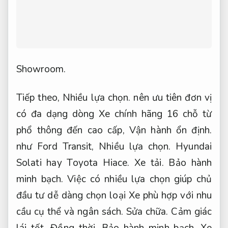
có đa dạng dòng Xe chính hãng 16 chỗ từ
phổ thông đến cao cấp,
Vận hành ổn định.
như Ford Transit,
Nhiều lựa chọn.
Hyundai
Solati hay Toyota Hiace.
Xe tải.
Bảo hành
minh bạch.
Việc có nhiều lựa chọn giúp chủ
đầu tư dễ dàng chọn loại Xe phù hợp với nhu
cầu cụ thể và ngân sách.
Sửa chữa.
Cảm giác
lái tốt.
Đồng thời,
Bảo hành minh bạch.
Xe
chính hãng cần được bảo dưỡng định kỳ,
Kiểm tra xe kỹ.
vệ sinh sạch sẽ để đảm bảo
an toàn trong suốt hành trình.
Rửa xe.
Một kinh nghiệm cần quan tâm nữa là kiểm