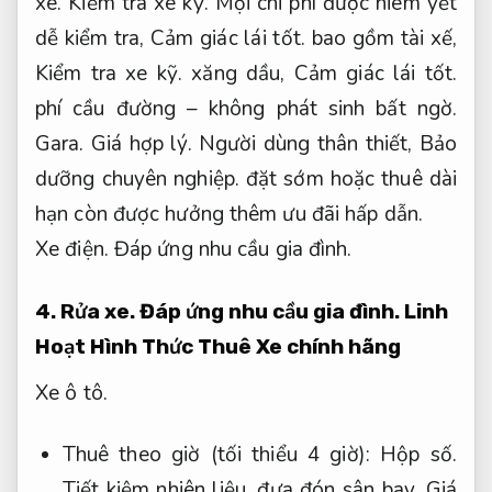
xe.
Kiểm tra xe kỹ.
Mọi chi phí được niêm yết
dễ kiểm tra,
Cảm giác lái tốt.
bao gồm tài xế,
Kiểm tra xe kỹ.
xăng dầu,
Cảm giác lái tốt.
phí cầu đường – không phát sinh bất ngờ.
Gara.
Giá hợp lý.
Người dùng thân thiết,
Bảo
dưỡng chuyên nghiệp.
đặt sớm hoặc thuê dài
hạn còn được hưởng thêm ưu đãi hấp dẫn.
Xe điện.
Đáp ứng nhu cầu gia đình.
4.
Rửa xe.
Đáp ứng nhu cầu gia đình.
Linh
Hoạt Hình Thức Thuê Xe chính hãng
Xe ô tô.
Thuê theo giờ (tối thiểu 4 giờ):
Hộp số.
Tiết kiệm nhiên liệu.
đưa đón sân bay,
Giá