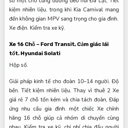
số một cho cung đường đèo núi Đà Lạt,
Tiết
kiệm nhiên liệu.
trong khi Kia Carnival mang
đến không gian MPV sang trọng cho gia đình.
Xe điện.
Kiểm tra xe kỹ.
Xe 16 Chỗ – Ford Transit,
Cảm giác lái
tốt.
Hyundai Solati
Hộp số.
Giải pháp kinh tế cho đoàn 10–14 người.
Độ
bền.
Tiết kiệm nhiên liệu.
Thay vì thuê 2 Xe
giá rẻ 7 chỗ tốn kém và chia tách đoàn,
Đáp
ứng nhu cầu gia đình.
một chiếc Xe chính
hãng 16 chỗ giúp cả nhóm di chuyển cùng
nhau,
Kiểm tra xe kỹ.
chi phí chia đầu người