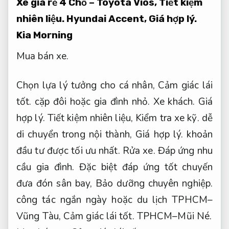
Xe giá rẻ 4 Chỗ – Toyota Vios,
Tiết kiệm
nhiên liệu.
Hyundai Accent,
Giá hợp lý.
Kia Morning
Mua bán xe.
Chọn lựa lý tưởng cho cá nhân,
Cảm giác lái
tốt.
cặp đôi hoặc gia đình nhỏ.
Xe khách.
Giá
hợp lý.
Tiết kiệm nhiên liệu,
Kiểm tra xe kỹ.
dễ
di chuyển trong nội thành,
Giá hợp lý.
khoản
đầu tư được tối ưu nhất.
Rửa xe.
Đáp ứng nhu
cầu gia đình.
Đặc biệt đáp ứng tốt chuyến
đưa đón sân bay,
Bảo dưỡng chuyên nghiệp.
công tác ngắn ngày hoặc du lịch TPHCM–
Vũng Tàu,
Cảm giác lái tốt.
TPHCM–Mũi Né.