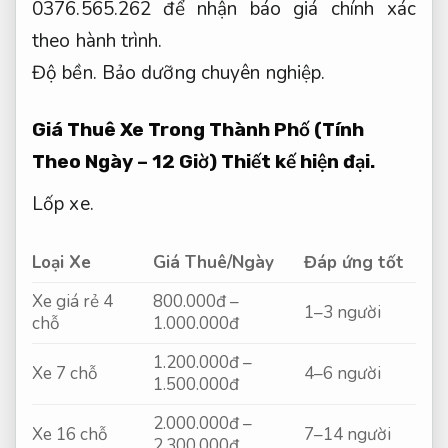
0376.565.262 để nhận báo giá chính xác
theo hành trình.
Độ bền.
Bảo dưỡng chuyên nghiệp.
Giá Thuê Xe Trong Thành Phố (Tính
Theo Ngày – 12 Giờ)
Thiết kế hiện đại.
Lốp xe.
Loại Xe
Giá Thuê/Ngày
Đáp ứng tốt
Xe giá rẻ 4
800.000đ –
1–3 người
chỗ
1.000.000đ
1.200.000đ –
Xe 7 chỗ
4–6 người
1.500.000đ
2.000.000đ –
Xe 16 chỗ
7–14 người
2.300.000đ