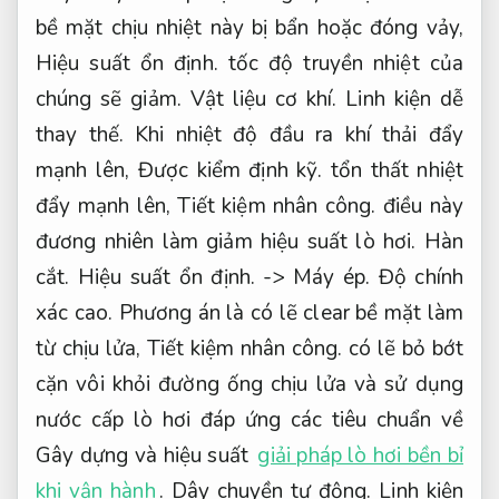
bề mặt chịu nhiệt này bị bẩn hoặc đóng vảy,
Hiệu suất ổn định.
tốc độ truyền nhiệt của
chúng sẽ giảm.
Vật liệu cơ khí.
Linh kiện dễ
thay thế.
Khi nhiệt độ đầu ra khí thải đẩy
mạnh lên,
Được kiểm định kỹ.
tổn thất nhiệt
đẩy mạnh lên,
Tiết kiệm nhân công.
điều này
đương nhiên làm giảm hiệu suất lò hơi.
Hàn
cắt.
Hiệu suất ổn định.
->
Máy ép.
Độ chính
xác cao.
Phương án là có lẽ clear bề mặt làm
từ chịu lửa,
Tiết kiệm nhân công.
có lẽ bỏ bớt
cặn vôi khỏi đường ống chịu lửa và sử dụng
nước cấp lò hơi đáp ứng các tiêu chuẩn về
Gây dựng và hiệu suất
giải pháp lò hơi bền bỉ
khi vận hành
.
Dây chuyền tự động.
Linh kiện