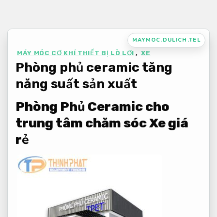
Bỏ
qua
nội
MAYMOC.DULICH.TEL
dung
MÁY MÓC CƠ KHÍ THIẾT BỊ LÒ LƠI
,
XE
Phòng phủ ceramic tăng
năng suất sản xuất
Phòng Phủ Ceramic cho
trung tâm chăm sóc Xe giá
rẻ