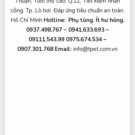
Thuận,
Tuổi thọ cao.
Q.12,
Tiết kiệm nhân
công.
Tp.
Lò hơi.
Đáp ứng tiêu chuẩn an toàn.
Hồ Chí Minh
Hotline:
Phụ tùng.
Ít hư hỏng.
0937.498.767 – 0941.633.693 –
09111.543.99
0975.674.534 –
0907.301.768
Email:
info@tpet.com.vn