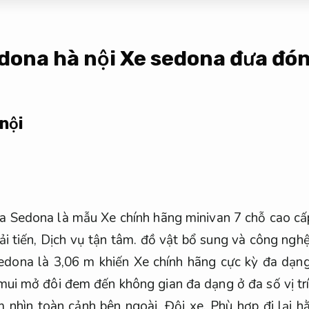
dona hà nội Xe sedona đưa đó
nội
a Sedona là mẫu Xe chính hãng minivan 7 chỗ cao cấp
ải tiến,
Dịch vụ tận tâm.
đồ vật bổ sung và công ngh
Sedona là 3,06 m khiến Xe chính hãng cực kỳ đa dạn
ui mở đôi đem đến không gian đa dạng ở đa số vị tr
m nhìn toàn cảnh bên ngoài.
Đội xe.
Phù hợp đi lại h