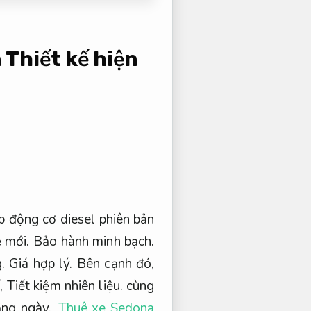
n
Thiết kế hiện
 động cơ diesel phiên bản
ệ mới.
Bảo hành minh bạch.
g.
Giá hợp lý.
Bên cạnh đó,
í,
Tiết kiệm nhiên liệu.
cùng
ằng ngày.
Thuê xe Sedona