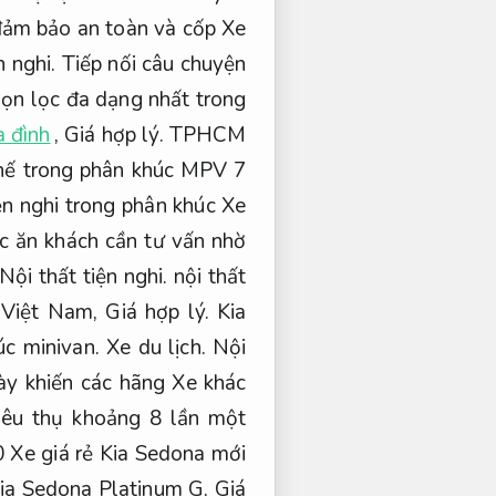
ảm bảo an toàn và cốp Xe
n nghi.
Tiếp nối câu chuyện
họn lọc đa dạng nhất trong
a đình
,
Giá hợp lý.
TPHCM
thế trong phân khúc MPV 7
ện nghi trong phân khúc Xe
 ăn khách cần tư vấn nhờ
Nội thất tiện nghi.
nội thất
 Việt Nam,
Giá hợp lý.
Kia
úc minivan.
Xe du lịch.
Nội
y khiến các hãng Xe khác
iêu thụ khoảng 8 lần một
 Xe giá rẻ Kia Sedona mới
ia Sedona Platinum G,
Giá