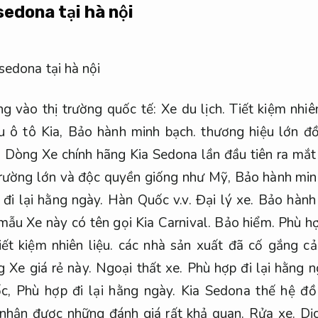
sedona tại hà nội
g vào thị trường quốc tế:
Xe du lịch.
Tiết kiệm nhiên
u ô tô Kia,
Bảo hành minh bạch.
thương hiệu lớn đồ
.
Dòng Xe chính hãng Kia Sedona lần đầu tiên ra mắ
 trường lớn và độc quyền giống như Mỹ,
Bảo hành min
đi lại hằng ngày.
Hàn Quốc v.v.
Đại lý xe.
Bảo hành 
ẫu Xe này có tên gọi Kia Carnival.
Bảo hiểm.
Phù hợ
iết kiệm nhiên liệu.
các nhà sản xuất đã cố gắng cải
g Xe giá rẻ này.
Ngoại thất xe.
Phù hợp đi lại hằng n
ốc,
Phù hợp đi lại hằng ngày.
Kia Sedona thế hệ đồ v
nhận được những đánh giá rất khả quan.
Rửa xe.
Dị