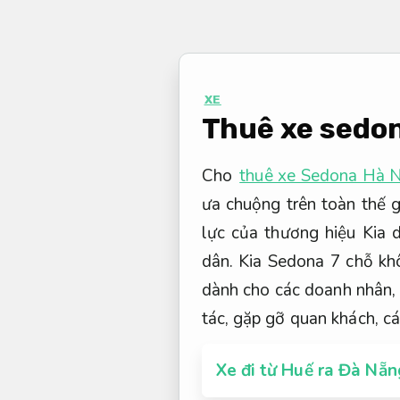
Bỏ
qua
nội
dung
XE
Thuê xe sedon
Cho
thuê xe Sedona Hà N
ưa chuộng trên toàn thế 
lực của thương hiệu Kia 
dân. Kia Sedona 7 chỗ kh
dành cho các doanh nhân,
tác, gặp gỡ quan khách, cá
Xe đi từ Huế ra Đà Nẵn