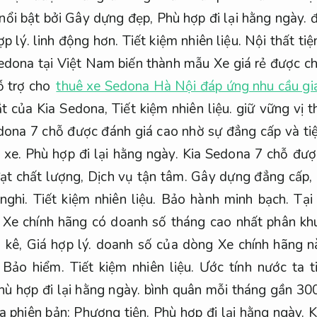
nổi bật bởi Gây dựng đẹp,
Phù hợp đi lại hằng ngày.
đ
ợp lý.
linh động hơn.
Tiết kiệm nhiên liệu.
Nội thất tiệ
edona tại Việt Nam biến thành mẫu Xe giá rẻ được c
ỗ trợ cho
thuê xe Sedona Hà Nội đáp ứng nhu cầu gi
ắt của Kia Sedona,
Tiết kiệm nhiên liệu.
giữ vững vị 
dona 7 chỗ được đánh giá cao nhờ sự đẳng cấp và ti
 xe.
Phù hợp đi lại hằng ngày.
Kia Sedona 7 chỗ được
ạt chất lượng,
Dịch vụ tận tâm.
Gây dựng đẳng cấp,
 nghi.
Tiết kiệm nhiên liệu.
Bảo hành minh bạch.
Tại
Xe chính hãng có doanh số tháng cao nhất phân kh
 kê,
Giá hợp lý.
doanh số của dòng Xe chính hãng nà
.
Bảo hiểm.
Tiết kiệm nhiên liệu.
Ước tính nước ta t
hù hợp đi lại hằng ngày.
bình quân mỗi tháng gần 300
a phiên bản:
Phương tiện.
Phù hợp đi lại hằng ngày.
K