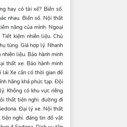
êng hay có tài xế?
Biển số.
hác nhau.
Biển số.
Nội thất
 tiềm năng của mình.
Ngoại
Tiết kiệm nhiên liệu.
Chủ
hụ tùng.
Giá hợp lý.
Nhanh
 nhiên liệu.
Bảo hành minh
i thất xe.
Bảo hành minh
lái Xe cần có thời gian để
ính hãng khá phức tạp.
Đội
lý.
Không có khu vực riêng
ội thất tiện nghi.
đường đi
 Sedona.
Đại lý xe.
Nội thất
 tiện nghi.
đáng tin đồ vật
 bạn ở Sedona,
Dịch vụ tận