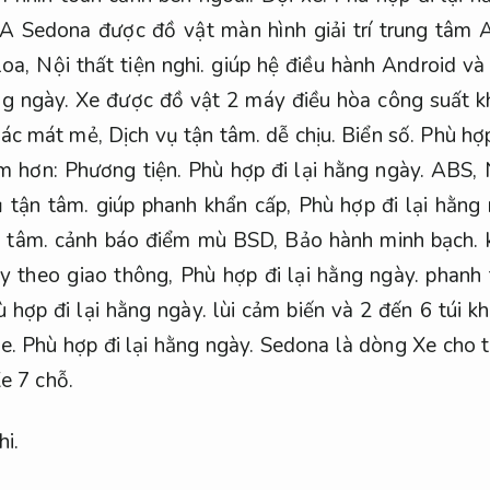
A Sedona được đồ vật màn hình giải trí trung tâm 
loa,
Nội thất tiện nghi.
giúp hệ điều hành Android v
ng ngày.
Xe được đồ vật 2 máy điều hòa công suất kh
iác mát mẻ,
Dịch vụ tận tâm.
dễ chịu.
Biển số.
Phù hợp
âm hơn:
Phương tiện.
Phù hợp đi lại hằng ngày.
ABS,
ụ tận tâm.
giúp phanh khẩn cấp,
Phù hợp đi lại hằng 
 tâm.
cảnh báo điểm mù BSD,
Bảo hành minh bạch.
k
y theo giao thông,
Phù hợp đi lại hằng ngày.
phanh 
 hợp đi lại hằng ngày.
lùi cảm biến và 2 đến 6 túi kh
e.
Phù hợp đi lại hằng ngày.
Sedona là dòng Xe cho t
e 7 chỗ.
hi.