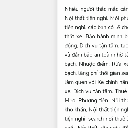
Nhiều người thắc mắc cần
Nội thất tiện nghi.
Mỗi phư
tiện nghi.
các bạn có lẽ ch
thất xe.
Bảo hành minh b
động,
Dịch vụ tận tâm.
tạo
và đảm bảo an toàn nhờ tài
bạch.
Nhược điểm:
Rửa xe
bạch.
lãng phí thời gian s
làm quen với Xe chính hã
xe.
Dịch vụ tận tâm.
Thuê 
Mẹo:
Phương tiện.
Nội thấ
khó khăn,
Nội thất tiện ngh
tiện nghi.
search nơi thuê 
nhất,
Nội thất tiện nghi.
để