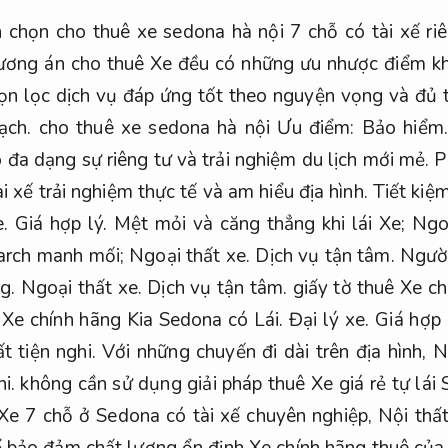
 chọn cho thuê xe sedona hà nội 7 chỗ có tài xế ri
ơng án cho thuê Xe đều có những ưu nhược điểm k
ọn lọc dịch vụ đáp ứng tốt theo nguyện vọng và đủ
ạch.
cho thuê xe sedona hà nội Ưu điểm:
Bảo hiểm.
 đa dạng sự riêng tư và trải nghiệm du lịch mới mẻ.
P
 xế trải nghiệm thực tế và am hiểu địa hình.
Tiết kiệm
.
Giá hợp lý.
Mệt mỏi và căng thẳng khi lái Xe;
Ngoạ
earch manh mối;
Ngoại thất xe.
Dịch vụ tận tâm.
Người 
ng.
Ngoại thất xe.
Dịch vụ tận tâm.
giấy tờ thuê Xe ch
Xe chính hãng Kia Sedona có Lái.
Đại lý xe.
Giá hợp 
t tiện nghi.
Với những chuyến đi dài trên địa hình,
N
i.
không cần sử dụng giải pháp thuê Xe giá rẻ tự lái
Xe 7 chỗ ở Sedona có tài xế chuyên nghiệp,
Nội thất
 bảo đảm chất lượng ổn định Xe chính hãng thuê của