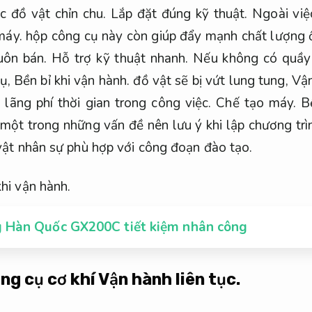
ác đồ vật chỉn chu.
Lắp đặt đúng kỹ thuật.
Ngoài việc
máy.
hộp công cụ này còn giúp đẩy mạnh chất lượng ổ
buôn bán.
Hỗ trợ kỹ thuật nhanh.
Nếu không có quầy 
cụ,
Bền bỉ khi vận hành.
đồ vật sẽ bị vứt lung tung,
Vận
.
lãng phí thời gian trong công việc.
Chế tạo máy.
B
một trong những vấn đề nên lưu ý khi lập chương trì
 vật nhân sự phù hợp với công đoạn đào tạo.
khi vận hành.
g Hàn Quốc GX200C tiết kiệm nhân công
ng cụ cơ khí
Vận hành liên tục.