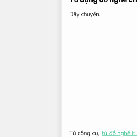
Dây chuyền.
Tủ công cụ,
tủ đồ nghề ít