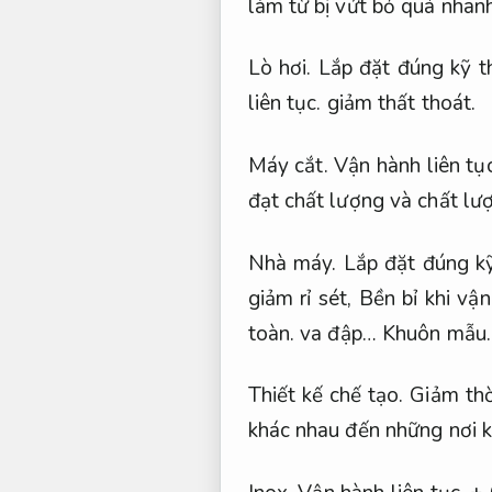
làm từ bị vứt bỏ quá nhan
Lò hơi.
Lắp đặt đúng kỹ t
liên tục.
giảm thất thoát.
Máy cắt.
Vận hành liên tục
đạt chất lượng và chất lư
Nhà máy.
Lắp đặt đúng kỹ
giảm rỉ sét,
Bền bỉ khi vận
toàn.
va đập…
Khuôn mẫu.
Thiết kế chế tạo.
Giảm thờ
khác nhau đến những nơi k